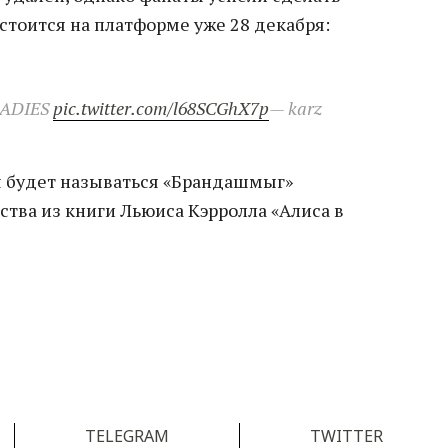
стоится на платформе уже 28 декабря:
LADIES
pic.twitter.com/l68SCGhX7p
— karz
ия будет называться «Брандашмыг»
ества из книги Льюиса Кэрролла «Алиса в
TELEGRAM
TWITTER