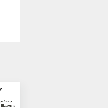
Р
трейлер
р Шафер и