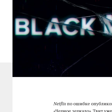
Netflix
по ошибке опубликов
«Черное зеркало». Твит уж