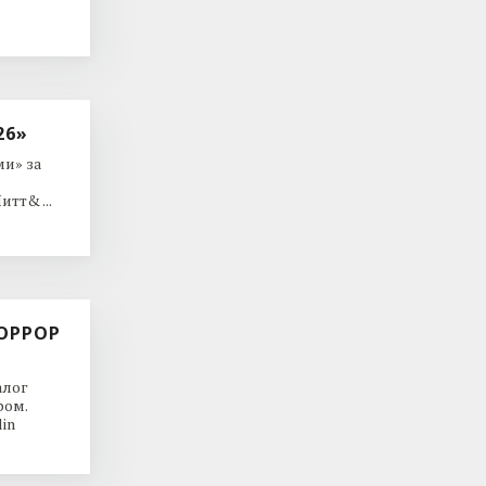
26»
и» за
тт& ...
ОРРОР
алог
ром.
in