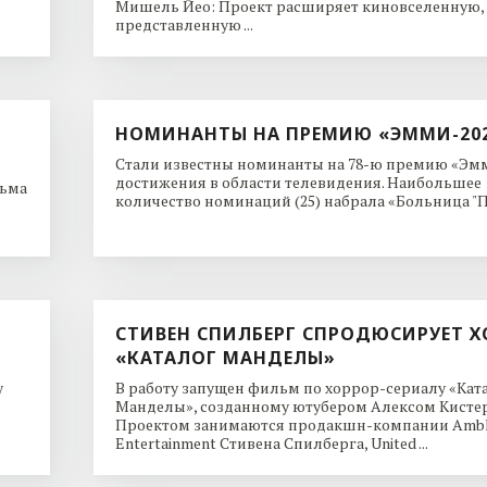
Мишель Йео: Проект расширяет киновселенную,
представленную ...
НОМИНАНТЫ НА ПРЕМИЮ «ЭММИ-20
Стали известны номинанты на 78-ю премию «Эмм
достижения в области телевидения. Наибольшее
льма
количество номинаций (25) набрала «Больница "Пи
СТИВЕН СПИЛБЕРГ СПРОДЮСИРУЕТ Х
«КАТАЛОГ МАНДЕЛЫ»
y
В работу запущен фильм по хоррор-сериалу «Кат
Манделы», созданному ютубером Алексом Кисте
Проектом занимаются продакшн-компании Ambl
Entertainment Стивена Спилберга, United ...