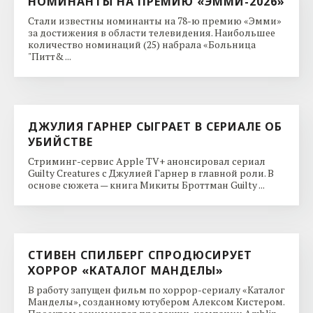
НОМИНАНТЫ НА ПРЕМИЮ «ЭММИ-2026»
Стали известны номинанты на 78-ю премию «Эмми»
за достижения в области телевидения. Наибольшее
количество номинаций (25) набрала «Больница
"Питт& ...
ДЖУЛИЯ ГАРНЕР СЫГРАЕТ В СЕРИАЛЕ ОБ
УБИЙСТВЕ
Стриминг-сервис Apple TV+ анонсировал сериал
Guilty Creatures с Джулией Гарнер в главной роли. В
основе сюжета — книга Микиты Броттман Guilty ...
СТИВЕН СПИЛБЕРГ СПРОДЮСИРУЕТ
ХОРРОР «КАТАЛОГ МАНДЕЛЫ»
В работу запущен фильм по хоррор-сериалу «Каталог
Манделы», созданному ютубером Алексом Кистером.