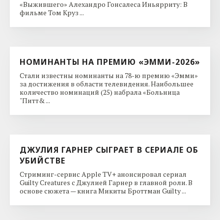
«Выжившего» Алехандро Гонсалеса Иньярриту: В
фильме Том Круз ...
НОМИНАНТЫ НА ПРЕМИЮ «ЭММИ-2026»
Стали известны номинанты на 78-ю премию «Эмми»
за достижения в области телевидения. Наибольшее
количество номинаций (25) набрала «Больница
"Питт& ...
ДЖУЛИЯ ГАРНЕР СЫГРАЕТ В СЕРИАЛЕ ОБ
УБИЙСТВЕ
Стриминг-сервис Apple TV+ анонсировал сериал
Guilty Creatures с Джулией Гарнер в главной роли. В
основе сюжета — книга Микиты Броттман Guilty ...