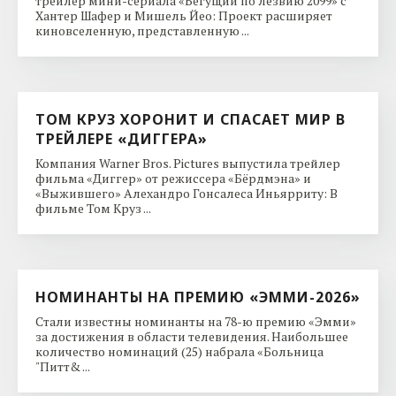
трейлер мини-сериала «Бегущий по лезвию 2099» с
Хантер Шафер и Мишель Йео: Проект расширяет
киновселенную, представленную ...
ТОМ КРУЗ ХОРОНИТ И СПАСАЕТ МИР В
ТРЕЙЛЕРЕ «ДИГГЕРА»
Компания Warner Bros. Pictures выпустила трейлер
фильма «Диггер» от режиссера «Бёрдмэна» и
«Выжившего» Алехандро Гонсалеса Иньярриту: В
фильме Том Круз ...
НОМИНАНТЫ НА ПРЕМИЮ «ЭММИ-2026»
Стали известны номинанты на 78-ю премию «Эмми»
за достижения в области телевидения. Наибольшее
количество номинаций (25) набрала «Больница
"Питт& ...