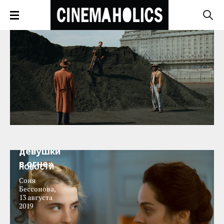
Трейлер:
«Портрет
девушки
в огне»
НОВОСТИ
Соня
Бессонова
,
13 августа
2019