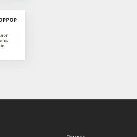
ОРРОР
алог
ром.
in