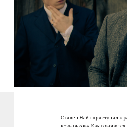
Стивен Найт приступил к р
козырьков». Как говорится