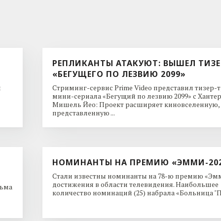
РЕПЛИКАНТЫ АТАКУЮТ: ВЫШЕЛ ТИЗЕ
«БЕГУЩЕГО ПО ЛЕЗВИЮ 2099»
и
Стриминг-сервис Prime Video представил тизер-
мини-сериала «Бегущий по лезвию 2099» с Ханте
Мишель Йео: Проект расширяет киновселенную,
представленную ...
НОМИНАНТЫ НА ПРЕМИЮ «ЭММИ-20
Стали известны номинанты на 78-ю премию «Эмм
достижения в области телевидения. Наибольшее
льма
количество номинаций (25) набрала «Больница "Пи