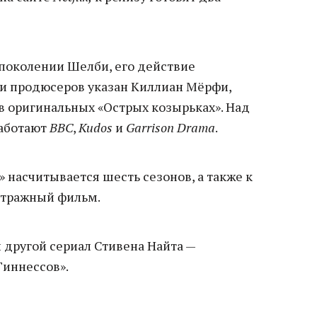
 поколении Шелби, его действие
еди продюсеров указан Киллиан Мёрфи,
 оригинальных «Острых козырьках». Над
аботают
BBC
,
Kudos
и
Garrison Drama
.
» насчитывается шесть сезонов, а также к
етражный фильм.
другой сериал Стивена Найта —
Гиннессов».