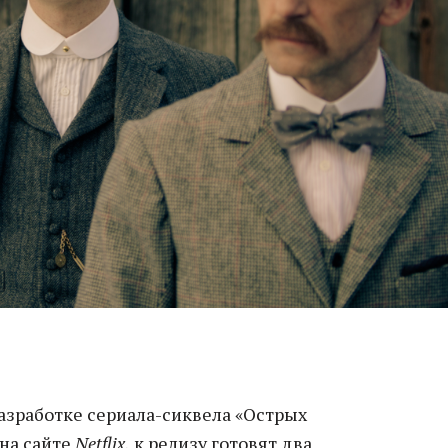
азработке сериала-сиквела «Острых
 на сайте
Netflix,
к релизу готовят два