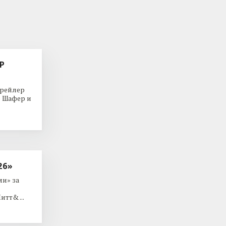
Р
трейлер
р Шафер и
26»
и» за
тт& ...