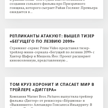
создании сольного фильма про Призрачного
гонщика, которого сыграет Райан Гослинг. Премьера
ожидается в ...
РЕПЛИКАНТЫ АТАКУЮТ: ВЫШЕЛ ТИЗЕР
«БЕГУЩЕГО ПО ЛЕЗВИЮ 2099»
Стриминг-сервис Prime Video представил тизер-
трейлер мини-сериала «Бегущий по лезвию 2099» с
Хантер Шафер и Мишель Йео: Проект расширяет
киновселенную, представленную ...
ТОМ КРУЗ ХОРОНИТ И СПАСАЕТ МИР В
ТРЕЙЛЕРЕ «ДИГГЕРА»
Компания Warner Bros. Pictures выпустила трейлер
фильма «Диггер» от режиссера «Бёрдмэна» и
«Выжившего» Алехандро Гонсалеса Иньярриту: В