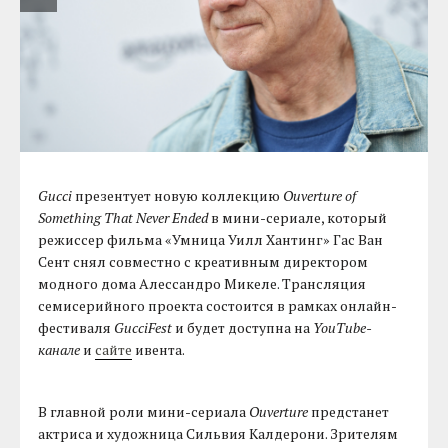
Gucci
презентует новую коллекцию
Ouverture of
Something That Never Ended
в мини-сериале, который
режиссер фильма «Умница Уилл Хантинг» Гас Ван
Сент снял совместно с креативным директором
модного дома Алессандро Микеле. Трансляция
семисерийного проекта состоится в рамках онлайн-
фестиваля
GucciFest
и будет доступна на
YouTube-
канале
и
сайте
ивента.
В главной роли мини-сериала
Ouverture
предстанет
актриса и художница Сильвия Калдерони. Зрителям