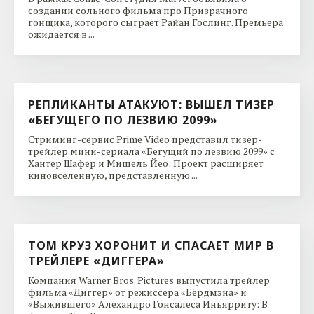
создании сольного фильма про Призрачного
гонщика, которого сыграет Райан Гослинг. Премьера
ожидается в ...
РЕПЛИКАНТЫ АТАКУЮТ: ВЫШЕЛ ТИЗЕР
«БЕГУЩЕГО ПО ЛЕЗВИЮ 2099»
Стриминг-сервис Prime Video представил тизер-
трейлер мини-сериала «Бегущий по лезвию 2099» с
Хантер Шафер и Мишель Йео: Проект расширяет
киновселенную, представленную ...
ТОМ КРУЗ ХОРОНИТ И СПАСАЕТ МИР В
ТРЕЙЛЕРЕ «ДИГГЕРА»
Компания Warner Bros. Pictures выпустила трейлер
фильма «Диггер» от режиссера «Бёрдмэна» и
«Выжившего» Алехандро Гонсалеса Иньярриту: В