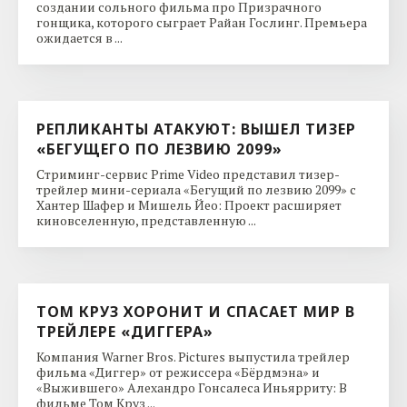
создании сольного фильма про Призрачного
гонщика, которого сыграет Райан Гослинг. Премьера
ожидается в ...
РЕПЛИКАНТЫ АТАКУЮТ: ВЫШЕЛ ТИЗЕР
«БЕГУЩЕГО ПО ЛЕЗВИЮ 2099»
Стриминг-сервис Prime Video представил тизер-
трейлер мини-сериала «Бегущий по лезвию 2099» с
Хантер Шафер и Мишель Йео: Проект расширяет
киновселенную, представленную ...
ТОМ КРУЗ ХОРОНИТ И СПАСАЕТ МИР В
ТРЕЙЛЕРЕ «ДИГГЕРА»
Компания Warner Bros. Pictures выпустила трейлер
фильма «Диггер» от режиссера «Бёрдмэна» и
«Выжившего» Алехандро Гонсалеса Иньярриту: В
фильме Том Круз ...