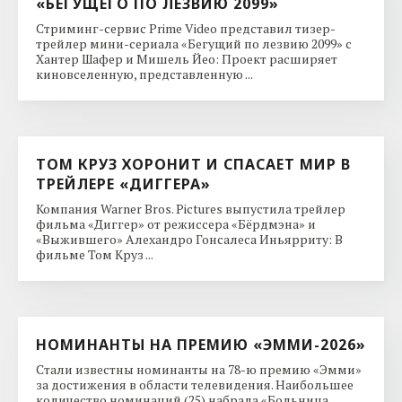
«БЕГУЩЕГО ПО ЛЕЗВИЮ 2099»
Стриминг-сервис Prime Video представил тизер-
трейлер мини-сериала «Бегущий по лезвию 2099» с
Хантер Шафер и Мишель Йео: Проект расширяет
киновселенную, представленную ...
ТОМ КРУЗ ХОРОНИТ И СПАСАЕТ МИР В
ТРЕЙЛЕРЕ «ДИГГЕРА»
Компания Warner Bros. Pictures выпустила трейлер
фильма «Диггер» от режиссера «Бёрдмэна» и
«Выжившего» Алехандро Гонсалеса Иньярриту: В
фильме Том Круз ...
НОМИНАНТЫ НА ПРЕМИЮ «ЭММИ-2026»
Стали известны номинанты на 78-ю премию «Эмми»
за достижения в области телевидения. Наибольшее
количество номинаций (25) набрала «Больница