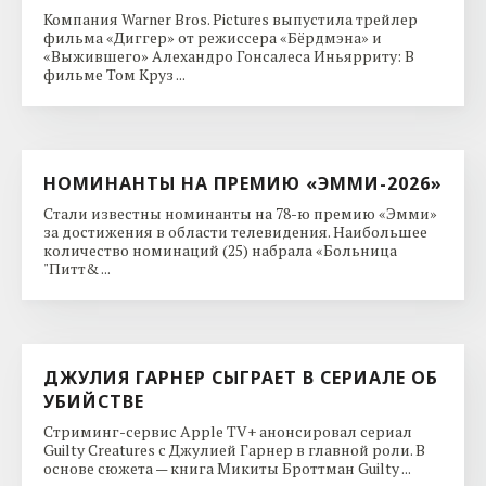
Компания Warner Bros. Pictures выпустила трейлер
фильма «Диггер» от режиссера «Бёрдмэна» и
«Выжившего» Алехандро Гонсалеса Иньярриту: В
фильме Том Круз ...
НОМИНАНТЫ НА ПРЕМИЮ «ЭММИ-2026»
Стали известны номинанты на 78-ю премию «Эмми»
за достижения в области телевидения. Наибольшее
количество номинаций (25) набрала «Больница
"Питт& ...
ДЖУЛИЯ ГАРНЕР СЫГРАЕТ В СЕРИАЛЕ ОБ
УБИЙСТВЕ
Стриминг-сервис Apple TV+ анонсировал сериал
Guilty Creatures с Джулией Гарнер в главной роли. В
основе сюжета — книга Микиты Броттман Guilty ...