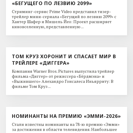
«БЕГУЩЕГО ПО ЛЕЗВИЮ 2099»
Стриминг-сервис Prime Video представил тизер-
трейлер мини-сериала «Бегущий по лезвию 2099» с
Хантер Шафер и Мишель Йео: Проект расширяет
киновселенную, представленную ...
ТОМ КРУЗ ХОРОНИТ И СПАСАЕТ МИР В
ТРЕЙЛЕРЕ «ДИГГЕРА»
Компания Warner Bros. Pictures выпустила трейлер
фильма «Диггер» от режиссера «Бёрдмэна» и
«Выжившего» Алехандро Гонсалеса Иньярриту: В
фильме Том Круз ...
НОМИНАНТЫ НА ПРЕМИЮ «ЭММИ-2026»
Стали известны номинанты на 78-ю премию «Эмми»
за достижения в области телевидения. Наибольшее