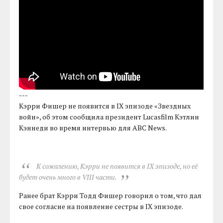
---
Кэрри Фишер не появится в IX эпизоде «Звездных
войн», об этом сообщила президент Lucasfilm Кэтлин
Кэннеди во время интервью для ABC News.
К сожалению, Кэрри не появится в IX эпизоде, но её
будет очень много в VIII части.
Ранее брат Кэрри Тодд Фишер говорил о том, что дал
свое согласие на появление сестры в IX эпизоде.