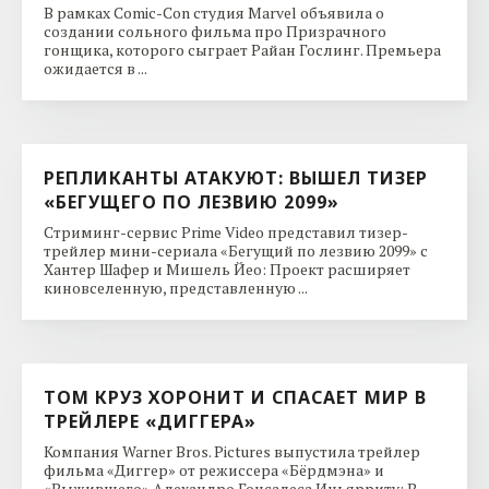
В рамках Comic-Con студия Marvel объявила о
создании сольного фильма про Призрачного
гонщика, которого сыграет Райан Гослинг. Премьера
ожидается в ...
РЕПЛИКАНТЫ АТАКУЮТ: ВЫШЕЛ ТИЗЕР
«БЕГУЩЕГО ПО ЛЕЗВИЮ 2099»
Стриминг-сервис Prime Video представил тизер-
трейлер мини-сериала «Бегущий по лезвию 2099» с
Хантер Шафер и Мишель Йео: Проект расширяет
киновселенную, представленную ...
ТОМ КРУЗ ХОРОНИТ И СПАСАЕТ МИР В
ТРЕЙЛЕРЕ «ДИГГЕРА»
Компания Warner Bros. Pictures выпустила трейлер
фильма «Диггер» от режиссера «Бёрдмэна» и
«Выжившего» Алехандро Гонсалеса Иньярриту: В