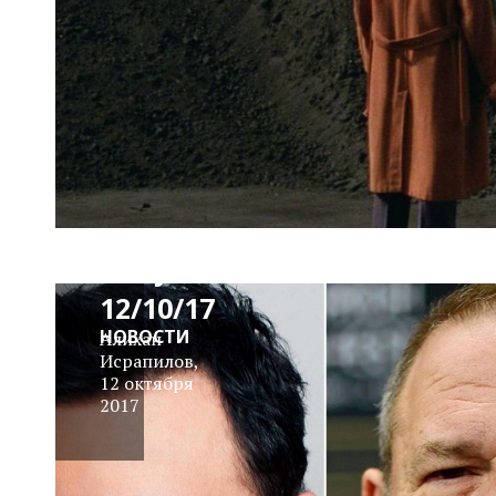
News
Block
Daily
12/10/17
НОВОСТИ
Алихан
Исрапилов
,
12 октября
2017