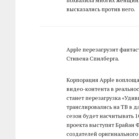
похвалила многих женщин,
высказались против него.
Apple перезагрузит фанта
Стивена Спилберга.
Корпорация Apple воплоща
видео-контента в реальнос
станет перезагрузка «Уди
транслировались на ТВ в д
сезон будет насчитывать 
проекта выступят Брайан Ф
создателей оригинального 