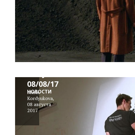
News
Block
Daily
08/08/17
НОВОСТИ
Maria
Kordyukova
,
08 августа
2017