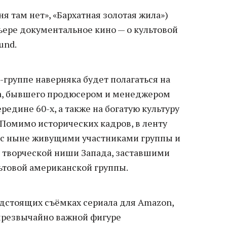
я там нет», «Бархатная золотая жила»)
ьере документальное кино — о культовой
und.
к-группе наверняка будет полагаться на
а, бывшего продюсером и менеджером
ередине 60-х, а также на богатую культуру
 Помимо исторических кадров, в ленту
 с ныне живущими участниками группы и
 творческой ниши Запада, заставшими
льтовой американской группы.
едстоящих съёмках сериала для Amazon,
«чрезвычайно важной фигуре