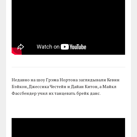
Недавно на шоу Грэма Нортона заглядывали Кевин
Бэйкон, Джессика Честейн и Дайан Китон, а Майкл
Фассбендер учил их танцевать брейк данс.