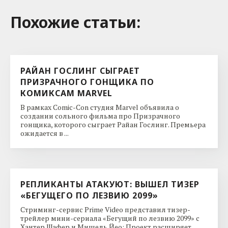
Похожие cтатьи:
РАЙАН ГОСЛИНГ СЫГРАЕТ
ПРИЗРАЧНОГО ГОНЩИКА ПО
КОМИКСАМ MARVEL
В рамках Comic-Con студия Marvel объявила о
создании сольного фильма про Призрачного
гонщика, которого сыграет Райан Гослинг. Премьера
ожидается в ...
РЕПЛИКАНТЫ АТАКУЮТ: ВЫШЕЛ ТИЗЕР
«БЕГУЩЕГО ПО ЛЕЗВИЮ 2099»
Стриминг-сервис Prime Video представил тизер-
трейлер мини-сериала «Бегущий по лезвию 2099» с
Хантер Шафер и Мишель Йео: Проект расширяет