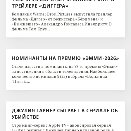
ТРЕЙЛЕРЕ «ДИГГЕРА»
Компания Warner Bros. Pictures выпустила трейлер
фильма «Диггер» от режиссера «Бёрдмэна» и
«Выжившего» Алехандро Гонсалеса Иньярриту: В
фильме Том Круз ...
НОМИНАНТЫ НА ПРЕМИЮ «ЭММИ-2026»
Стали известны номинанты на 78-ю премию «Эмми»
за достижения в области телевидения. Наибольшее
количество номинаций (25) набрала «Больница
"Питт& ...
ДЖУЛИЯ ГАРНЕР СЫГРАЕТ В СЕРИАЛЕ ОБ
УБИЙСТВЕ
Стриминг-сервис Apple TV+ анонсировал сериал
Guilty Creatures с Джулией Гарнер в главной роли. В