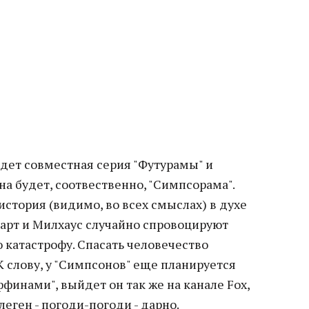
йдет совместная серия "Футурамы" и
на будет, соотвественно, "Симпсорама".
история (видимо, во всех смыслах) в духе
Барт и Милхаус случайно спровоцируют
 катастрофу. Спасать человечество
К слову, у "Симпсонов" еще планируется
финами", выйдет он так же на канале Fox,
 леген - погоди-погоди - дарно.