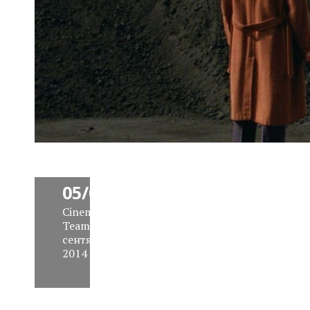
News
Block
Daily
05/09/14
Cinemaholics
Team
,
05
сентября
2014