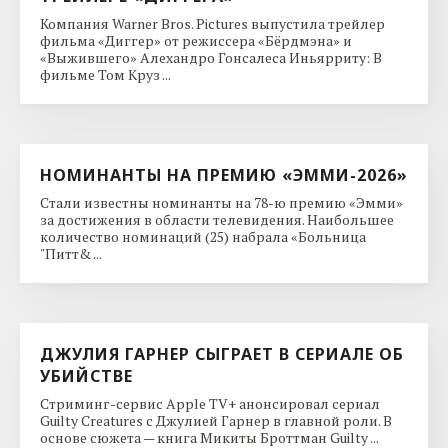
Компания Warner Bros. Pictures выпустила трейлер
фильма «Диггер» от режиссера «Бёрдмэна» и
«Выжившего» Алехандро Гонсалеса Иньярриту: В
фильме Том Круз ...
НОМИНАНТЫ НА ПРЕМИЮ «ЭММИ-2026»
Стали известны номинанты на 78-ю премию «Эмми»
за достижения в области телевидения. Наибольшее
количество номинаций (25) набрала «Больница
"Питт& ...
ДЖУЛИЯ ГАРНЕР СЫГРАЕТ В СЕРИАЛЕ ОБ
УБИЙСТВЕ
Стриминг-сервис Apple TV+ анонсировал сериал
Guilty Creatures с Джулией Гарнер в главной роли. В
основе сюжета — книга Микиты Броттман Guilty ...