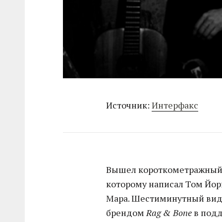
Источник:
Интерфакс
Вышел короткометражны
которому написал Том Йорк
Мара. Шестиминутный ви
брендом
Rag & Bone
в подд