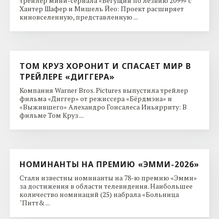
трейлер мини-сериала «Бегущий по лезвию 2099» с
Хантер Шафер и Мишель Йео: Проект расширяет
киновселенную, представленную ...
ТОМ КРУЗ ХОРОНИТ И СПАСАЕТ МИР В
ТРЕЙЛЕРЕ «ДИГГЕРА»
Компания Warner Bros. Pictures выпустила трейлер
фильма «Диггер» от режиссера «Бёрдмэна» и
«Выжившего» Алехандро Гонсалеса Иньярриту: В
фильме Том Круз ...
НОМИНАНТЫ НА ПРЕМИЮ «ЭММИ-2026»
Стали известны номинанты на 78-ю премию «Эмми»
за достижения в области телевидения. Наибольшее
количество номинаций (25) набрала «Больница
"Питт& ...