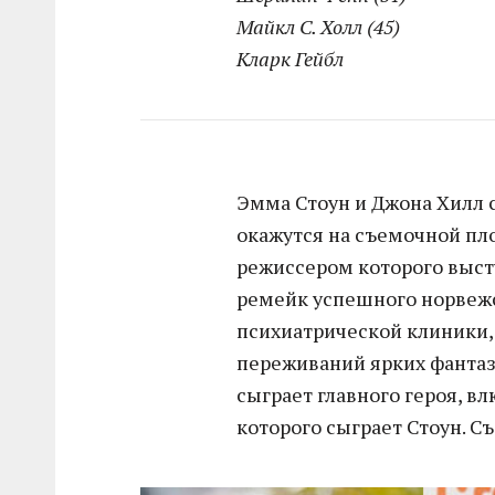
Майкл С. Холл (45)
Кларк Гейбл
Эмма Стоун и Джона Хилл с
окажутся на съемочной пл
режиссером которого высту
ремейк успешного норвежс
психиатрической клиники,
переживаний ярких фантази
сыграет главного героя, вл
которого сыграет Стоун. Съ