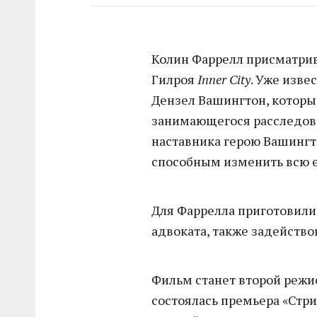
Колин Фаррелл присматрив
Гилроя
Inner City
. Уже изве
Дензел Вашингтон, которы
занимающегося расследов
наставника герою Вашингт
способным изменить всю е
Для Фаррелла приготовили
адвоката, также задейство
Фильм станет второй режис
состоялась премьера «Стр