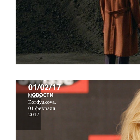
News
Block
Daily
01/02/17
НОВОСТИ
Maria
Kordyukova
,
01 февраля
2017