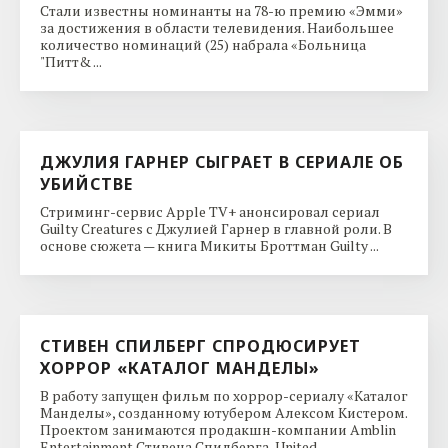
Стали известны номинанты на 78-ю премию «Эмми»
за достижения в области телевидения. Наибольшее
количество номинаций (25) набрала «Больница
"Питт& ...
ДЖУЛИЯ ГАРНЕР СЫГРАЕТ В СЕРИАЛЕ ОБ
УБИЙСТВЕ
Стриминг-сервис Apple TV+ анонсировал сериал
Guilty Creatures с Джулией Гарнер в главной роли. В
основе сюжета — книга Микиты Броттман Guilty ...
СТИВЕН СПИЛБЕРГ СПРОДЮСИРУЕТ
ХОРРОР «КАТАЛОГ МАНДЕЛЫ»
В работу запущен фильм по хоррор-сериалу «Каталог
Манделы», созданному ютубером Алексом Кистером.
Проектом занимаются продакшн-компании Amblin
Entertainment Стивена Спилберга, United ...