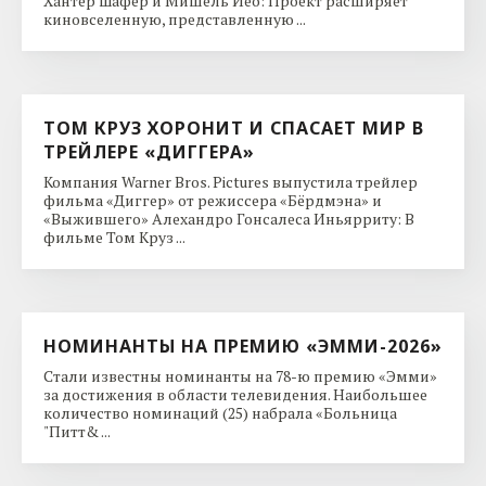
Хантер Шафер и Мишель Йео: Проект расширяет
киновселенную, представленную ...
ТОМ КРУЗ ХОРОНИТ И СПАСАЕТ МИР В
ТРЕЙЛЕРЕ «ДИГГЕРА»
Компания Warner Bros. Pictures выпустила трейлер
фильма «Диггер» от режиссера «Бёрдмэна» и
«Выжившего» Алехандро Гонсалеса Иньярриту: В
фильме Том Круз ...
НОМИНАНТЫ НА ПРЕМИЮ «ЭММИ-2026»
Стали известны номинанты на 78-ю премию «Эмми»
за достижения в области телевидения. Наибольшее
количество номинаций (25) набрала «Больница
"Питт& ...