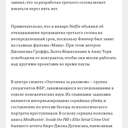
заявил, что за разработка третьего сезона может
начаться через пять лет.
Примечательно, что в январе
Netflix
объявил об
откладывании продакшена третьего сезона на
неопределенный срок, поскольку Финчер был занят
на съемках фильма «Манк». При этом актеров
Джонатана Гроффа, Холта Маккэллани и Анну Торв
освободили от контрактов, чтобы они могли работать
над другими проектами во время паузы.
В центре сюжета «Охотника за разумом» – группа
спецагентов ФБР, занимающихся исследованиями в
отделе поведенческих наук. Их главными задачами
являются интервьюирование серийных убийц и
составление по итогам беседы психологического
портрета преступников. В основу сериала положена
книга
Mindhunter: Inside the FBI's Elite Serial Crime Unit
бывшего агента бюро Джона Дугласана, написанная