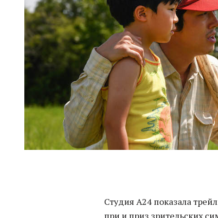
Студия A24 показала трей
при и приз зрительских с