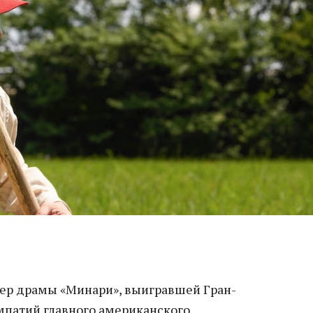
лер драмы «Минари», выигравшей Гран-
импатий главного американского