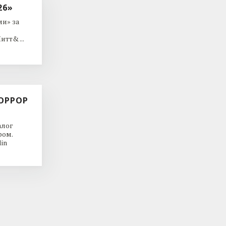
26»
и» за
тт& ...
ОРРОР
алог
ром.
in