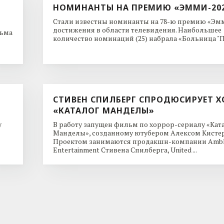
НОМИНАНТЫ НА ПРЕМИЮ «ЭММИ-20
Стали известны номинанты на 78-ю премию «Эмм
достижения в области телевидения. Наибольшее
льма
количество номинаций (25) набрала «Больница "Пи
СТИВЕН СПИЛБЕРГ СПРОДЮСИРУЕТ Х
«КАТАЛОГ МАНДЕЛЫ»
y
В работу запущен фильм по хоррор-сериалу «Кат
Манделы», созданному ютубером Алексом Кисте
Проектом занимаются продакшн-компании Ambl
Entertainment Стивена Спилберга, United ...