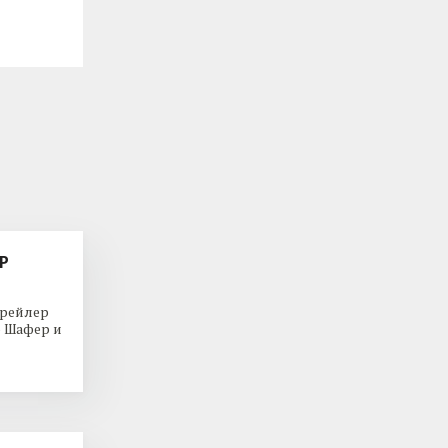
Р
трейлер
р Шафер и