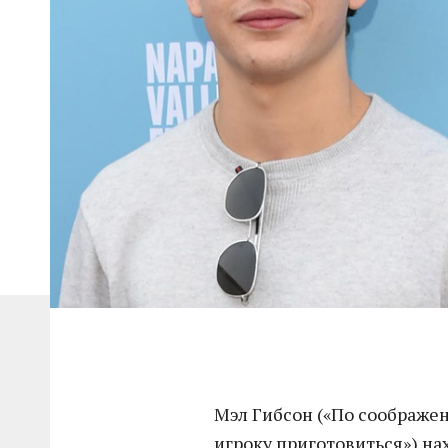
Мэл Гибсон («По соображе
игроку приготовиться») на