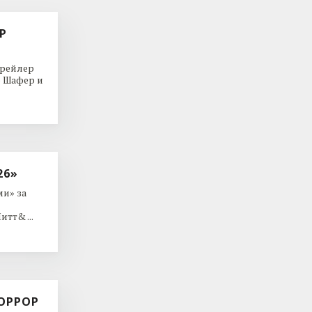
Р
трейлер
р Шафер и
26»
и» за
тт& ...
ОРРОР