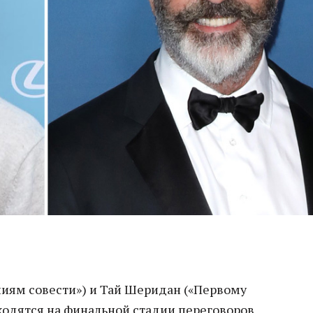
ниям совести») и Тай Шеридан («Первому
ходятся на финальной стадии переговоров