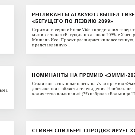
РЕПЛИКАНТЫ АТАКУЮТ: ВЫШЕЛ ТИЗЕ
«БЕГУЩЕГО ПО ЛЕЗВИЮ 2099»
и
Стриминг-сервис Prime Video представил тизер-
мини-сериала «Бегущий по лезвию 2099» с Ханте
Мишель Йео: Проект расширяет киновселенную,
представленную ...
НОМИНАНТЫ НА ПРЕМИЮ «ЭММИ-20
Стали известны номинанты на 78-ю премию «Эмм
достижения в области телевидения. Наибольшее
льма
количество номинаций (25) набрала «Больница "Пи
СТИВЕН СПИЛБЕРГ СПРОДЮСИРУЕТ Х