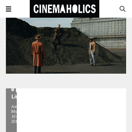
МакКонахи
в рекламе
Lincoln
Анастасия
Муяссарова
,
10 сентября
2015