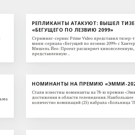
РЕПЛИКАНТЫ АТАКУЮТ: ВЫШЕЛ ТИЗЕ
«БЕГУЩЕГО ПО ЛЕЗВИЮ 2099»
и
Стриминг-сервис Prime Video представил тизер-
мини-сериала «Бегущий по лезвию 2099» с Ханте
Мишель Йео: Проект расширяет киновселенную,
представленную ...
НОМИНАНТЫ НА ПРЕМИЮ «ЭММИ-20
Стали известны номинанты на 78-ю премию «Эмм
достижения в области телевидения. Наибольшее
льма
количество номинаций (25) набрала «Больница "Пи