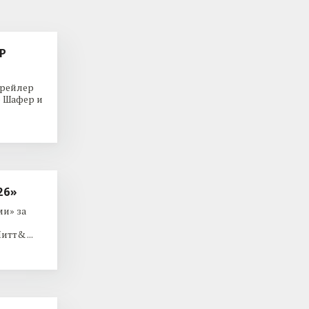
Р
трейлер
р Шафер и
26»
и» за
тт& ...