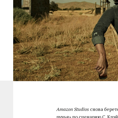
Amazon Studios
снова берет
ручья» по сценарию С. Крэй