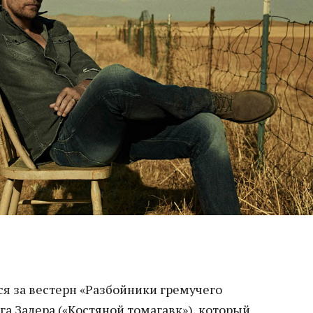
ся за вестерн «Разбойники гремучего
га Залера («Костяной томагавк»), который