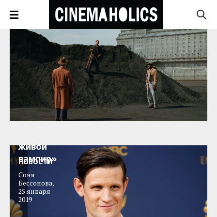
Мэтт
Смит
снимется
в фильме
«Морбиус,
живой
вампир»
НОВОСТИ
Соня
Бессонова
,
25 января
2019