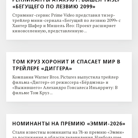
«БЕГУЩЕГО ПО ЛЕЗВИЮ 2099»
Стриминг-сервис Prime Video представил тизер-
трейлер мини-сериала «Бегущий по лезвию 2099» с
Хантер Шафер и Мишель Йео: Проект расширяет
киновселенную, представленную ...
ТОМ КРУЗ ХОРОНИТ И СПАСАЕТ МИР В
ТРЕЙЛЕРЕ «ДИГГЕРА»
Компания Warner Bros. Pictures выпустила трейлер
фильма «Диггер» от режиссера «Бёрдмэна» и
«Выжившего» Алехандро Гонсалеса Иньярриту: В
фильме Том Круз ...
НОМИНАНТЫ НА ПРЕМИЮ «ЭММИ-2026»
Стали известны номинанты на 78-ю премию «Эмми»
за достижения в области телевидения. Наибольшее