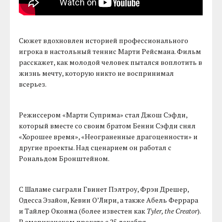
Сюжет вдохновлен историей профессионального
игрока в настольный теннис Марти Рейсмана. Фильм
расскажет, как молодой человек пытался воплотить в
жизнь мечту, которую никто не воспринимал
всерьез.
Режиссером «Марти Суприма» стал Джош Сэфди,
который вместе со своим братом Бенни Сэфди снял
«Хорошее время», «Неограненные драгоценности» и
другие проекты. Над сценарием он работал с
Рональдом Бронштейном.
С Шаламе сыграли Гвинет Пэлтроу, Фрэн Дрешер,
Одесса Эзайон, Кевин О’Лири, а также Абель Феррара
и Тайлер Оконма (более известен как
Tyler, the Creator
).
В американском прокате с 25 декабря.