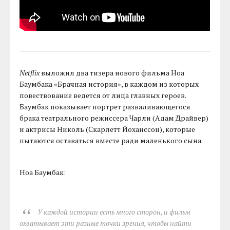
Netflix
выложил два тизера нового фильма Ноа
Баумбака «Брачная история», в каждом из которых
повествование ведется от лица главных героев.
Баумбак показывает портрет разваливающегося
брака театрального режиссера Чарли (Адам Драйвер)
и актрисы Николь (Скарлетт Йоханссон), которые
пытаются оставаться вместе ради маленького сына.
Ноа Баумбак:
У каждой истории есть много сторон, и фильм
охватывает эти разные точки зрения, чтобы найти