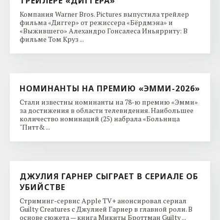
ТРЕЙЛЕРЕ «ДИГГЕРА»
Компания Warner Bros. Pictures выпустила трейлер
фильма «Диггер» от режиссера «Бёрдмэна» и
«Выжившего» Алехандро Гонсалеса Иньярриту: В
фильме Том Круз ...
НОМИНАНТЫ НА ПРЕМИЮ «ЭММИ-2026»
Стали известны номинанты на 78-ю премию «Эмми»
за достижения в области телевидения. Наибольшее
количество номинаций (25) набрала «Больница
"Питт& ...
ДЖУЛИЯ ГАРНЕР СЫГРАЕТ В СЕРИАЛЕ ОБ
УБИЙСТВЕ
Стриминг-сервис Apple TV+ анонсировал сериал
Guilty Creatures с Джулией Гарнер в главной роли. В
основе сюжета — книга Микиты Броттман Guilty ...