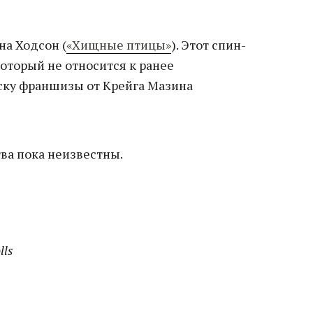
а Ходсон (
«Хищные птицы»
). Этот спин-
оторый не относится к ранее
ску франшизы от Крейга Мазина
ва пока неизвестны.
lls