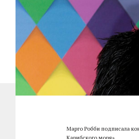
Марго Робби подписала кон
Карибского моря».