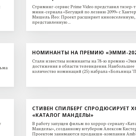
и
Стриминг-сервис Prime Video представил тизер-
мини-сериала «Бегущий по лезвию 2099» с Ханте
Мишель Йео: Проект расширяет киновселенную,
представленную ...
НОМИНАНТЫ НА ПРЕМИЮ «ЭММИ-20
Стали известны номинанты на 78-ю премию «Эмм
достижения в области телевидения. Наибольшее
льма
количество номинаций (25) набрала «Больница "Пи
СТИВЕН СПИЛБЕРГ СПРОДЮСИРУЕТ Х
«КАТАЛОГ МАНДЕЛЫ»
y
В работу запущен фильм по хоррор-сериалу «Кат
Манделы», созданному ютубером Алексом Кисте
Проектом занимаются продакшн-компании Ambl