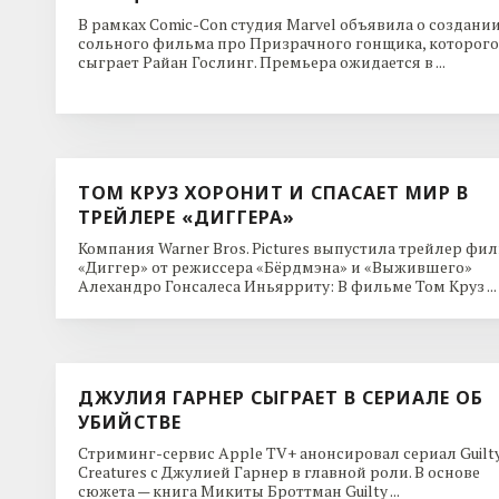
В рамках Comic-Con студия Marvel объявила о создани
сольного фильма про Призрачного гонщика, которого
сыграет Райан Гослинг. Премьера ожидается в ...
ТОМ КРУЗ ХОРОНИТ И СПАСАЕТ МИР В
ТРЕЙЛЕРЕ «ДИГГЕРА»
Компания Warner Bros. Pictures выпустила трейлер фи
«Диггер» от режиссера «Бёрдмэна» и «Выжившего»
Алехандро Гонсалеса Иньярриту: В фильме Том Круз ...
ДЖУЛИЯ ГАРНЕР СЫГРАЕТ В СЕРИАЛЕ ОБ
УБИЙСТВЕ
Стриминг-сервис Apple TV+ анонсировал сериал Guilt
Creatures с Джулией Гарнер в главной роли. В основе
сюжета — книга Микиты Броттман Guilty ...