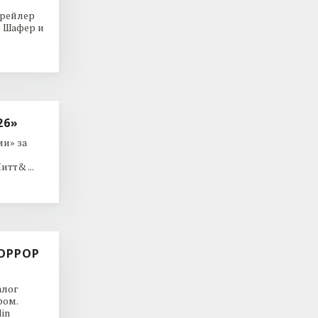
трейлер
р Шафер и
26»
и» за
тт& ...
ОРРОР
алог
ром.
in