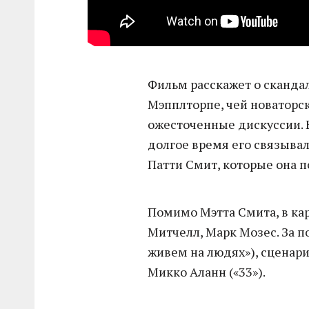
Фильм расскажет о сканда
Мэпплторпе, чей новаторс
ожесточенные дискуссии. 
долгое время его связыва
Патти Смит, которые она п
Помимо Мэтта Смита, в ка
Митчелл, Марк Мозес. За 
живем на людях»), сценари
Микко Аланн («33»).