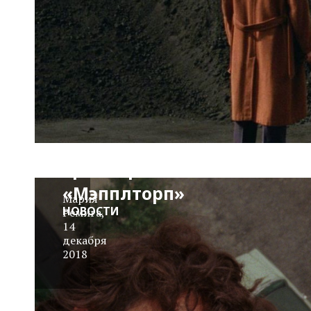
Трейлер:
«Мэпплторп»
Мария
НОВОСТИ
Ремига
,
14
декабря
2018