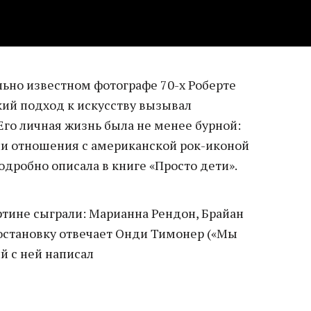
льно известном фотографе 70-х Роберте
кий подход к искусству вызывал
Его личная жизнь была не менее бурной:
ли отношения с американской рок-иконой
одробно описала в книге «Просто дети».
ртине сыграли: Марианна Рендон, Брайан
постановку отвечает Онди Тимонер («Мы
й с ней написал