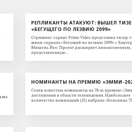
РЕПЛИКАНТЫ АТАКУЮТ: ВЫШЕЛ ТИЗЕ
«БЕГУЩЕГО ПО ЛЕЗВИЮ 2099»
и
Стриминг-сервис Prime Video представил тизер-
мини-сериала «Бегущий по лезвию 2099» с Ханте
Мишель Йео: Проект расширяет киновселенную,
представленную ...
НОМИНАНТЫ НА ПРЕМИЮ «ЭММИ-20
Стали известны номинанты на 78-ю премию «Эмм
достижения в области телевидения. Наибольшее
льма
количество номинаций (25) набрала «Больница "Пи