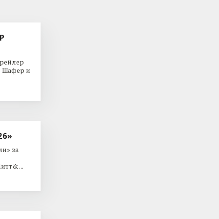
Р
трейлер
р Шафер и
26»
и» за
тт& ...