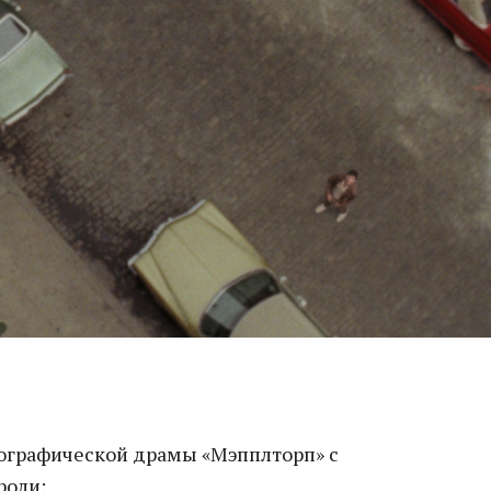
ографической драмы «Мэпплторп» с
роли: