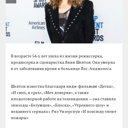
В возрасте 54-х лет ушла из жизни режиссерка,
продюсерка и сценаристка Линн Шелтон. Она умерла
в от заболевания крови в больнице Лос-Анджелеса.
Шелтон известна благодаря инди-фильмам «Детка»,
«И смех, и грех», «Меч доверия», а также
плодотоворной работе на телевидении — она ставила
эпизоды «Безумцев», «Блеска», «Утреннего шоу» и
недавнего сериала с Риз Уизерспун «И повсюду тлеют
пожары».