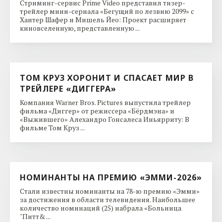
Стриминг-сервис Prime Video представил тизер-
трейлер мини-сериала «Бегущий по лезвию 2099» с
Хантер Шафер и Мишель Йео: Проект расширяет
киновселенную, представленную ...
ТОМ КРУЗ ХОРОНИТ И СПАСАЕТ МИР В
ТРЕЙЛЕРЕ «ДИГГЕРА»
Компания Warner Bros. Pictures выпустила трейлер
фильма «Диггер» от режиссера «Бёрдмэна» и
«Выжившего» Алехандро Гонсалеса Иньярриту: В
фильме Том Круз ...
НОМИНАНТЫ НА ПРЕМИЮ «ЭММИ-2026»
Стали известны номинанты на 78-ю премию «Эмми»
за достижения в области телевидения. Наибольшее
количество номинаций (25) набрала «Больница
"Питт& ...