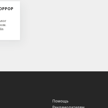
ОРРОР
алог
ром.
in
Помощь
Рекламодателям