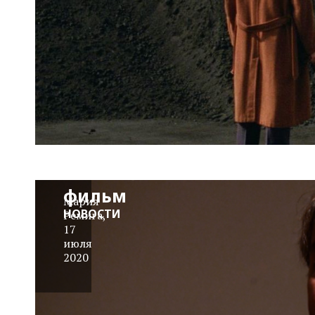
Ричард
Линклейтер
снимет для
Netflix
анимационный
фильм
Мария
НОВОСТИ
Ремига
,
17
июля
2020