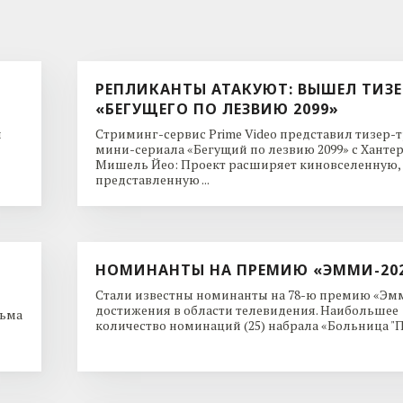
РЕПЛИКАНТЫ АТАКУЮТ: ВЫШЕЛ ТИЗЕ
«БЕГУЩЕГО ПО ЛЕЗВИЮ 2099»
и
Стриминг-сервис Prime Video представил тизер-
мини-сериала «Бегущий по лезвию 2099» с Ханте
Мишель Йео: Проект расширяет киновселенную,
представленную ...
НОМИНАНТЫ НА ПРЕМИЮ «ЭММИ-20
Стали известны номинанты на 78-ю премию «Эмм
достижения в области телевидения. Наибольшее
льма
количество номинаций (25) набрала «Больница "Пи