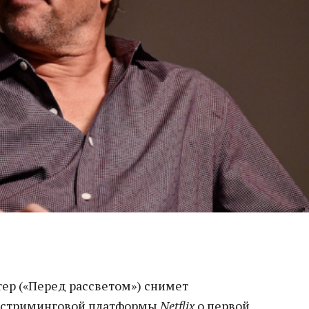
ер («Перед рассветом») снимет
 стриминговой платформы
Netflix
о первой