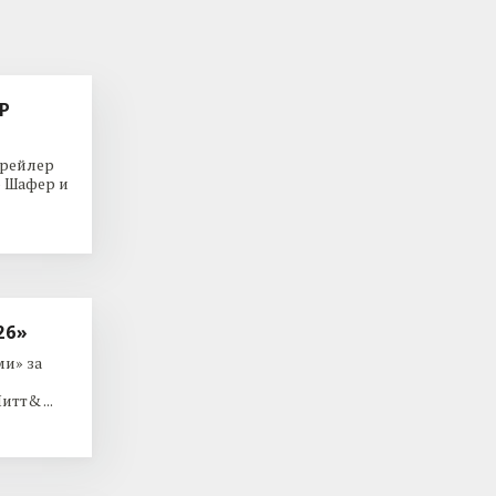
Р
трейлер
р Шафер и
26»
и» за
тт& ...