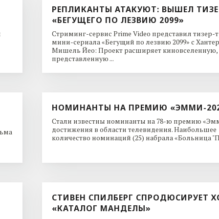
РЕПЛИКАНТЫ АТАКУЮТ: ВЫШЕЛ ТИЗЕ
«БЕГУЩЕГО ПО ЛЕЗВИЮ 2099»
и
Стриминг-сервис Prime Video представил тизер-
мини-сериала «Бегущий по лезвию 2099» с Ханте
Мишель Йео: Проект расширяет киновселенную,
представленную ...
НОМИНАНТЫ НА ПРЕМИЮ «ЭММИ-20
Стали известны номинанты на 78-ю премию «Эмм
достижения в области телевидения. Наибольшее
льма
количество номинаций (25) набрала «Больница "Пи
СТИВЕН СПИЛБЕРГ СПРОДЮСИРУЕТ Х
«КАТАЛОГ МАНДЕЛЫ»