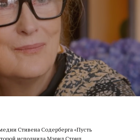
медии Стивена Содерберга «Пусть
которой исполнила Мэрил Стрип.