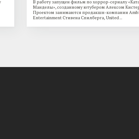
y
В работу запущен фильм по хоррор-сериалу «Кат
Манделы», созданному ютубером Алексом Кисте
Проектом занимаются продакшн-компании Ambl
Entertainment Стивена Спилберга, United ...