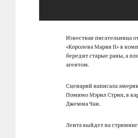
Известная писательница о
«Королева Мария II» в ком
бередит старые раны, а п
агентом.
Сценарий написала америк
Помимо Мэрил Стрип, в кар
Джемма Чан.
Лента выйдет на стримин