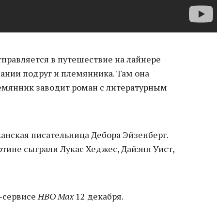
тправляется в путешествие на лайнере
пании подруг и племянника. Там она
лемянник заводит роман с литературным
анская писательница Дебора Эйзенберг.
тине сыграли Лукас Хеджес, Дайэнн Уист,
г-сервисе
HBO Max
12 декабря.