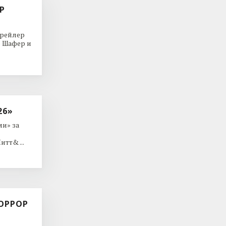
Р
трейлер
р Шафер и
26»
и» за
тт& ...
ОРРОР