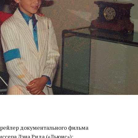
трейлер документального фильма
ссера Дэна Рида («Льюис»):