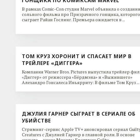
ГОНЩИКА ПО КОМИКСАМ MARVEL
В рамках Comic-Con студия Marvel объявила о создани
сольного фильма про Призрачного гонщика, которого
сыграет Райан Гослинг. Премьера ожидается в ...
ТОМ КРУЗ ХОРОНИТ И СПАСАЕТ МИР В
ТРЕЙЛЕРЕ «ДИГГЕРА»
Компания Warner Bros. Pictures выпустила трейлер фи
«Диггер» от режиссера «Бёрдмэна» и «Выжившего»
Алехандро Гонсалеса Иньярриту: В фильме Том Круз ...
ДЖУЛИЯ ГАРНЕР СЫГРАЕТ В СЕРИАЛЕ ОБ
УБИЙСТВЕ
Стриминг-сервис Apple TV+ анонсировал сериал Guilt
Creatures с Джулией Гарнер в главной роли. В основе
сюжета — книга Микиты Броттман Guilty ...