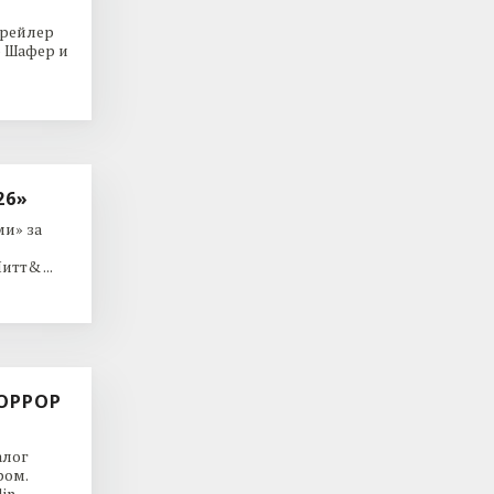
трейлер
р Шафер и
26»
и» за
тт& ...
ОРРОР
алог
ром.
in