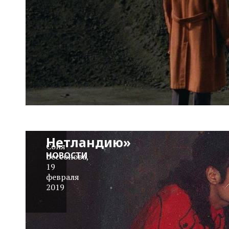
Трейлер:
«Покидая
Нетландию»
Соня
НОВОСТИ
Бессонова
,
19
февраля
2019