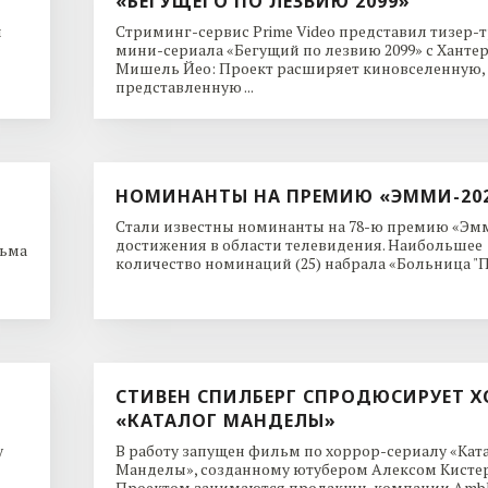
«БЕГУЩЕГО ПО ЛЕЗВИЮ 2099»
и
Стриминг-сервис Prime Video представил тизер-
мини-сериала «Бегущий по лезвию 2099» с Ханте
Мишель Йео: Проект расширяет киновселенную,
представленную ...
НОМИНАНТЫ НА ПРЕМИЮ «ЭММИ-20
Стали известны номинанты на 78-ю премию «Эмм
достижения в области телевидения. Наибольшее
льма
количество номинаций (25) набрала «Больница "Пи
СТИВЕН СПИЛБЕРГ СПРОДЮСИРУЕТ Х
«КАТАЛОГ МАНДЕЛЫ»
y
В работу запущен фильм по хоррор-сериалу «Кат
Манделы», созданному ютубером Алексом Кисте
Проектом занимаются продакшн-компании Ambl