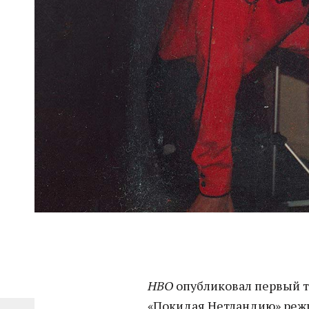
HBO
опубликовал первый 
«Покидая Нетландию» режи