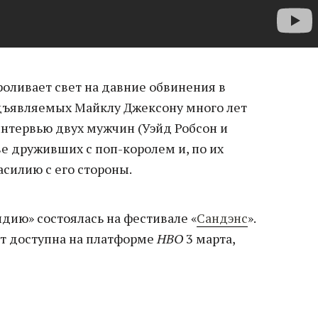
роливает свет на давние обвинения в
дъявляемых Майклу Джексону много лет
интервью двух мужчин (Уэйд Робсон и
е друживших с поп-королем и, по их
силию с его стороны.
дию» состоялась на фестивале «
Сандэнс
».
ет доступна на платформе
HBO
3 марта,