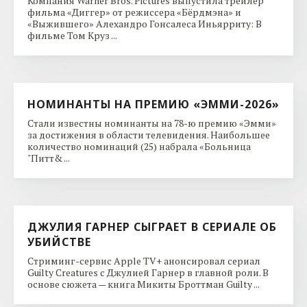
Компания Warner Bros. Pictures выпустила трейлер
фильма «Диггер» от режиссера «Бёрдмэна» и
«Выжившего» Алехандро Гонсалеса Иньярриту: В
фильме Том Круз ...
НОМИНАНТЫ НА ПРЕМИЮ «ЭММИ-2026»
Стали известны номинанты на 78-ю премию «Эмми»
за достижения в области телевидения. Наибольшее
количество номинаций (25) набрала «Больница
"Питт& ...
ДЖУЛИЯ ГАРНЕР СЫГРАЕТ В СЕРИАЛЕ ОБ
УБИЙСТВЕ
Стриминг-сервис Apple TV+ анонсировал сериал
Guilty Creatures с Джулией Гарнер в главной роли. В
основе сюжета — книга Микиты Броттман Guilty ...