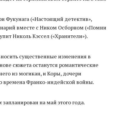
и Фукунага («Настоящий детектив»,
енарий вместе с Ником Осборном («Помни
упит Николь Кэссел («Хранители»).
вносить существенные изменения в
снове сюжета останутся романтические
его из могикан, и Коры, дочери
во времена Франко-индейской войны.
x
запланирован на май этого года.