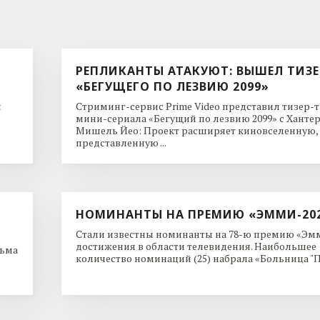
РЕПЛИКАНТЫ АТАКУЮТ: ВЫШЕЛ ТИЗЕ
«БЕГУЩЕГО ПО ЛЕЗВИЮ 2099»
и
Стриминг-сервис Prime Video представил тизер-
мини-сериала «Бегущий по лезвию 2099» с Ханте
Мишель Йео: Проект расширяет киновселенную,
представленную ...
НОМИНАНТЫ НА ПРЕМИЮ «ЭММИ-20
Стали известны номинанты на 78-ю премию «Эмм
достижения в области телевидения. Наибольшее
льма
количество номинаций (25) набрала «Больница "Пи