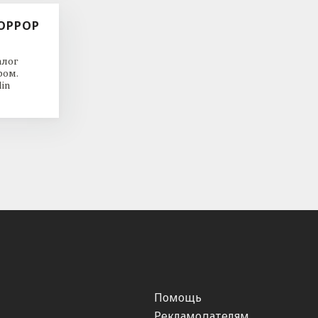
ОРРОР
алог
ром.
in
Помощь
Рекламодателям