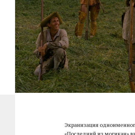
Экранизация одноименног
«Последний из могикан» в