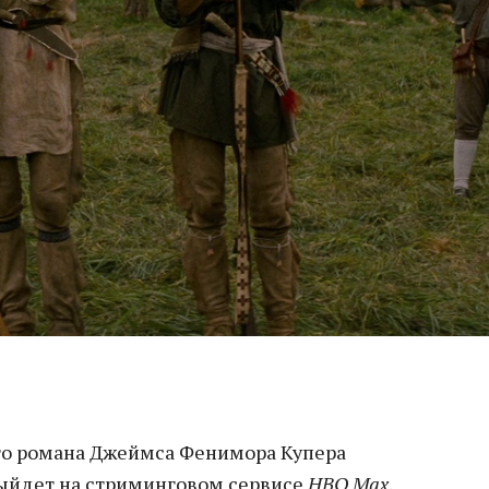
о романа Джеймса Фенимора Купера
ыйдет на стриминговом сервисе
HBO Max
.