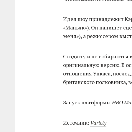
Идея шоу принадлежит Кэр
«Маньяк»). Он напишет сц
меня»), а режиссером выст
Создатели не собираются 
оригинальную версию. В о
отношения Ункаса, последн
британского полковника, 
Запуск платформы
HBO Ma
Источник:
Variety