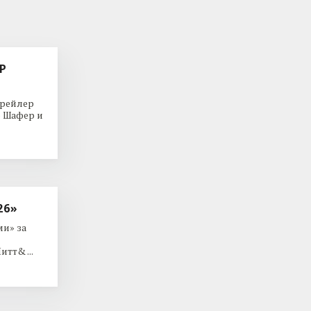
Р
трейлер
р Шафер и
26»
и» за
тт& ...