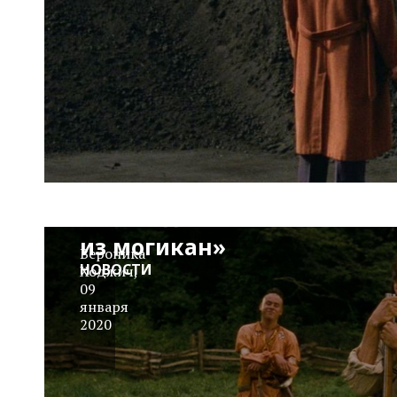
HBO Max
работает над
экранизацией
«Последнего
из могикан»
Вероника
НОВОСТИ
Ходжич
,
09
января
2020