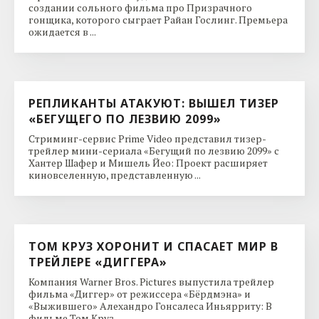
создании сольного фильма про Призрачного
гонщика, которого сыграет Райан Гослинг. Премьера
ожидается в ...
РЕПЛИКАНТЫ АТАКУЮТ: ВЫШЕЛ ТИЗЕР
«БЕГУЩЕГО ПО ЛЕЗВИЮ 2099»
Стриминг-сервис Prime Video представил тизер-
трейлер мини-сериала «Бегущий по лезвию 2099» с
Хантер Шафер и Мишель Йео: Проект расширяет
киновселенную, представленную ...
ТОМ КРУЗ ХОРОНИТ И СПАСАЕТ МИР В
ТРЕЙЛЕРЕ «ДИГГЕРА»
Компания Warner Bros. Pictures выпустила трейлер
фильма «Диггер» от режиссера «Бёрдмэна» и
«Выжившего» Алехандро Гонсалеса Иньярриту: В
фильме Том Круз ...