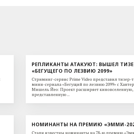
РЕПЛИКАНТЫ АТАКУЮТ: ВЫШЕЛ ТИЗЕ
«БЕГУЩЕГО ПО ЛЕЗВИЮ 2099»
и
Стриминг-сервис Prime Video представил тизер-
мини-сериала «Бегущий по лезвию 2099» с Ханте
Мишель Йео: Проект расширяет киновселенную,
представленную ...
НОМИНАНТЫ НА ПРЕМИЮ «ЭММИ-20
Стали известны номинанты на 78-ю премию «Эмм