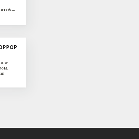
тт& ...
ОРРОР
алог
ром.
in