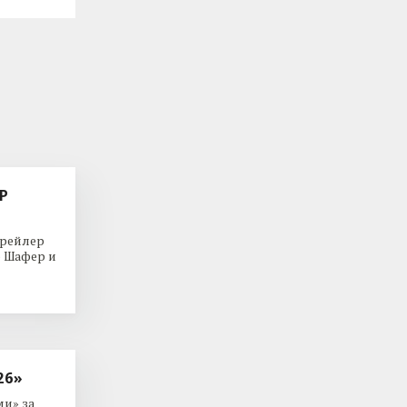
Р
трейлер
р Шафер и
26»
и» за