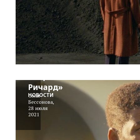
Трейлер:
«Король
Ричард»
НОВОСТИ
Соня
Бессонова
,
28 июля
2021