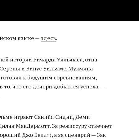
ийском языке —
здесь
.
ной истории Ричарда Уильямса, отца
Серены и Винус Уильямс. Мужчина
и готовил к будущим соревнованиям,
 то, что его дочери добьются успеха, —
.
льме играют Санийя Сидни, Деми
Дилан МакДермотт. За режиссуру отвечает
ороший Джо Белл»), а за сценарий — Зак