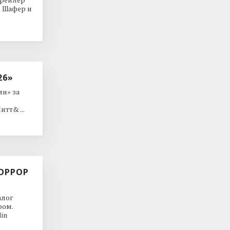
р Шафер и
26»
и» за
тт& ...
ОРРОР
алог
ром.
in