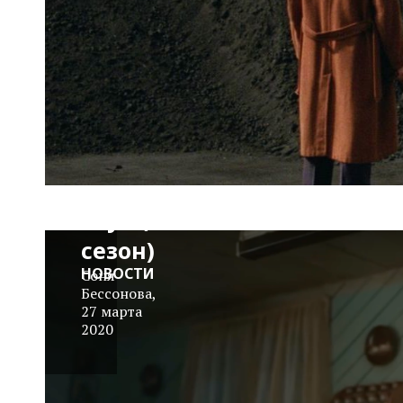
Тизер:
«Убивая
Еву» (3
сезон)
НОВОСТИ
Соня
Бессонова
,
27 марта
2020