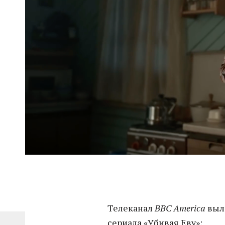
Телеканал
BBC America
выло
сериала «Убивая Еву»: