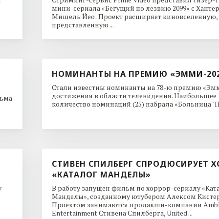
мини-сериала «Бегущий по лезвию 2099» с Ханте
Мишель Йео: Проект расширяет киновселенную,
представленную ...
НОМИНАНТЫ НА ПРЕМИЮ «ЭММИ-20
Стали известны номинанты на 78-ю премию «Эмм
достижения в области телевидения. Наибольшее
льма
количество номинаций (25) набрала «Больница "Пи
СТИВЕН СПИЛБЕРГ СПРОДЮСИРУЕТ Х
«КАТАЛОГ МАНДЕЛЫ»
y
В работу запущен фильм по хоррор-сериалу «Кат
Манделы», созданному ютубером Алексом Кисте
Проектом занимаются продакшн-компании Ambl
Entertainment Стивена Спилберга, United ...