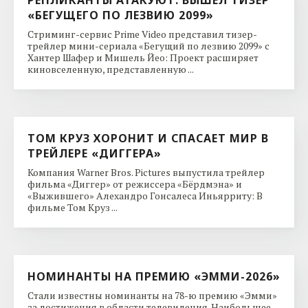
«БЕГУЩЕГО ПО ЛЕЗВИЮ 2099»
Стриминг-сервис Prime Video представил тизер-
трейлер мини-сериала «Бегущий по лезвию 2099» с
Хантер Шафер и Мишель Йео: Проект расширяет
киновселенную, представленную ...
ТОМ КРУЗ ХОРОНИТ И СПАСАЕТ МИР В
ТРЕЙЛЕРЕ «ДИГГЕРА»
Компания Warner Bros. Pictures выпустила трейлер
фильма «Диггер» от режиссера «Бёрдмэна» и
«Выжившего» Алехандро Гонсалеса Иньярриту: В
фильме Том Круз ...
НОМИНАНТЫ НА ПРЕМИЮ «ЭММИ-2026»
Стали известны номинанты на 78-ю премию «Эмми»
за достижения в области телевидения. Наибольшее