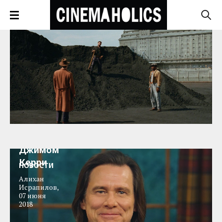
Трейлер
сериала
Kidding с
Джимом
Керри
НОВОСТИ
Алихан
Исрапилов
,
07 июня
2018