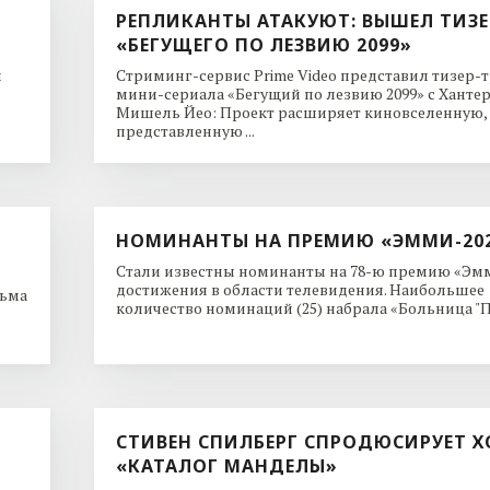
РЕПЛИКАНТЫ АТАКУЮТ: ВЫШЕЛ ТИЗЕ
«БЕГУЩЕГО ПО ЛЕЗВИЮ 2099»
и
Стриминг-сервис Prime Video представил тизер-
мини-сериала «Бегущий по лезвию 2099» с Ханте
Мишель Йео: Проект расширяет киновселенную,
представленную ...
НОМИНАНТЫ НА ПРЕМИЮ «ЭММИ-20
Стали известны номинанты на 78-ю премию «Эмм
достижения в области телевидения. Наибольшее
льма
количество номинаций (25) набрала «Больница "Пи
СТИВЕН СПИЛБЕРГ СПРОДЮСИРУЕТ Х
«КАТАЛОГ МАНДЕЛЫ»