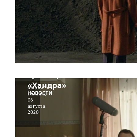
Трейлер:
«Хандра»
Мария
НОВОСТИ
Ремига
,
06
августа
2020