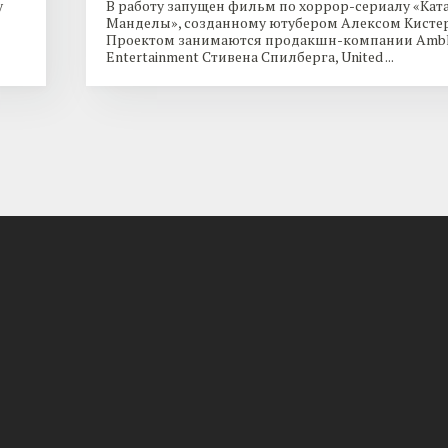
y
В работу запущен фильм по хоррор-сериалу «Кат
Манделы», созданному ютубером Алексом Кисте
Проектом занимаются продакшн-компании Ambl
Entertainment Стивена Спилберга, United ...