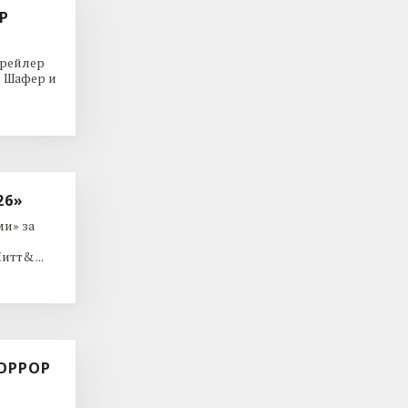
Р
трейлер
р Шафер и
26»
и» за
тт& ...
ОРРОР