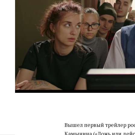
Вышел первый трейлер ро
Камынина («Ложь или дейс