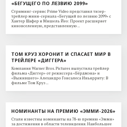
«БЕГУЩЕГО ПО ЛЕЗВИЮ 2099»
Стриминг-сервис Prime Video представил тизер-
трейлер мини-сериала «Бегущий по лезвию 2099» с
Хантер Шафер и Мишель Йео: Проект расширяет
киновселенную, представленную ...
ТОМ КРУЗ ХОРОНИТ И СПАСАЕТ МИР В
ТРЕЙЛЕРЕ «ДИГГЕРА»
Компания Warner Bros. Pictures выпустила трейлер
фильма «Диггер» от режиссера «Бёрдмэна» и
«Выжившего» Алехандро Гонсалеса Иньярриту: В
фильме Том Круз ...
НОМИНАНТЫ НА ПРЕМИЮ «ЭММИ-2026»
Стали известны номинанты на 78-ю премию «Эмми»
за достижения в области телевидения. Наибольшее