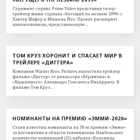
Стриминг-сервис Prime Video представил тизер-
трейлер мини-сериала «Бегущий по лезвию 2099» с
Хантер Шафер и Мишель Йео: Проект расширяет
киновселенную, представленную ...
ТОМ КРУЗ ХОРОНИТ И СПАСАЕТ МИР В
ТРЕЙЛЕРЕ «ДИГГЕРА»
Компания Warner Bros. Pictures выпустила трейлер
фильма «Диггер» от режиссера «Бёрдмэна» и
«Выжившего» Алехандро Гонсалеса Иньярриту: В
фильме Том Круз ...
НОМИНАНТЫ НА ПРЕМИЮ «ЭММИ-2026»
Стали известны номинанты на 78-ю премию «Эмми»
за достижения в области телевидения. Наибольшее
количество номинаций (25) набрала «Больница