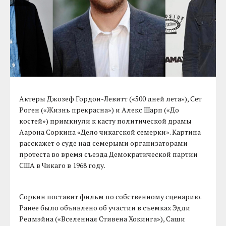
Актеры Джозеф Гордон-Левитт («500 дней лета»), Сет
Роген («Жизнь прекрасна») и Алекс Шарп («До
костей») примкнули к касту политической драмы
Аарона Соркина «Дело чикагской семерки». Картина
расскажет о суде над семерыми организаторами
протеста во время съезда Демократической партии
США в Чикаго в 1968 году.
Соркин поставит фильм по собственному сценарию.
Ранее было объявлено об участии в съемках Эдди
Редмэйна («Вселенная Стивена Хокинга»), Саши