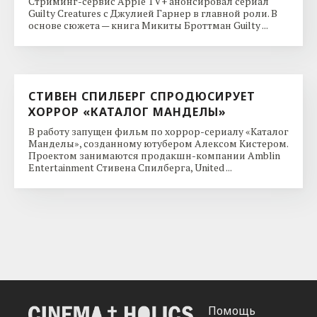
Стриминг-сервис Apple TV+ анонсировал сериал
Guilty Creatures с Джулией Гарнер в главной роли. В
основе сюжета — книга Микиты Броттман Guilty ...
СТИВЕН СПИЛБЕРГ СПРОДЮСИРУЕТ
ХОРРОР «КАТАЛОГ МАНДЕЛЫ»
В работу запущен фильм по хоррор-сериалу «Каталог
Манделы», созданному ютубером Алексом Кистером.
Проектом занимаются продакшн-компании Amblin
Entertainment Стивена Спилберга, United ...
Помощь