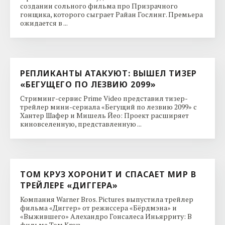
создании сольного фильма про Призрачного
гонщика, которого сыграет Райан Гослинг. Премьера
ожидается в ...
РЕПЛИКАНТЫ АТАКУЮТ: ВЫШЕЛ ТИЗЕР
«БЕГУЩЕГО ПО ЛЕЗВИЮ 2099»
Стриминг-сервис Prime Video представил тизер-
трейлер мини-сериала «Бегущий по лезвию 2099» с
Хантер Шафер и Мишель Йео: Проект расширяет
киновселенную, представленную ...
ТОМ КРУЗ ХОРОНИТ И СПАСАЕТ МИР В
ТРЕЙЛЕРЕ «ДИГГЕРА»
Компания Warner Bros. Pictures выпустила трейлер
фильма «Диггер» от режиссера «Бёрдмэна» и
«Выжившего» Алехандро Гонсалеса Иньярриту: В
фильме Том Круз ...